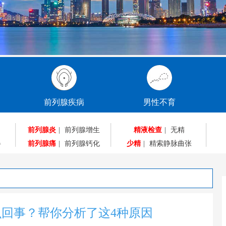
前列腺疾病
男性不育
前列腺炎
|
前列腺增生
精液检查
|
无精
碍
前列腺痛
|
前列腺钙化
少精
|
精索静脉曲张
回事？帮你分析了这4种原因