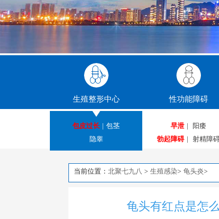
生殖整形中心
性功能障碍
包皮过长
|
包茎
早泄
|
阳痿
隐睾
勃起障碍
|
射精障
当前位置：
北聚七九八
>
生殖感染
>
龟头炎
>
龟头有红点是怎么