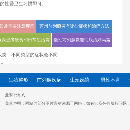
的性爱卫生习惯即可。
日常需要注意哪些
苏州前列腺炎有哪些症状和治疗方法
事项
腺炎患者饮食和日常生活需
慢性前列腺炎能彻底治好吗需
要注意什么
要多久恢复
大类，不同类型的症状会不同！
？
生殖整形
前列腺疾病
生殖感染
男性不育
北聚七九八
免责声明：网站内部分图片素材来源于网络，如有涉及任何版权问题