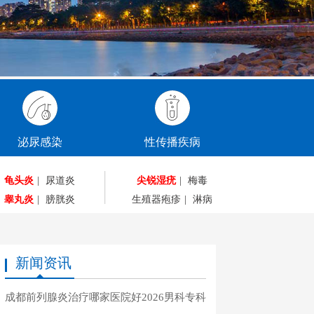
泌尿感染
性传播疾病
龟头炎
|
尿道炎
尖锐湿疣
|
梅毒
睾丸炎
|
膀胱炎
生殖器疱疹
|
淋病
新闻资讯
成都前列腺炎治疗哪家医院好2026男科专科