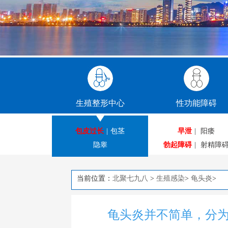
生殖整形中心
性功能障碍
包皮过长
|
包茎
早泄
|
阳痿
隐睾
勃起障碍
|
射精障
当前位置：
北聚七九八
>
生殖感染
>
龟头炎
>
龟头炎并不简单，分为