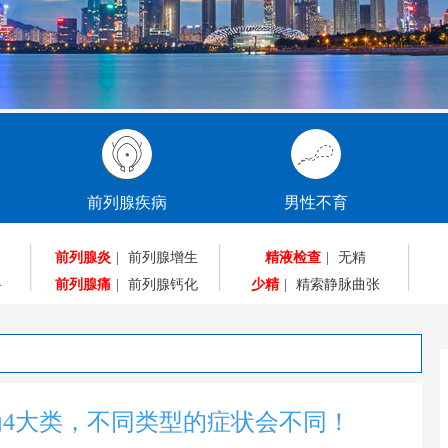
前列腺疾病
男性不育
前列腺炎
|
前列腺增生
精液检查
|
无精
碍
前列腺痛
|
前列腺钙化
少精
|
精索静脉曲张
4大类，不同类型的症状会不同！