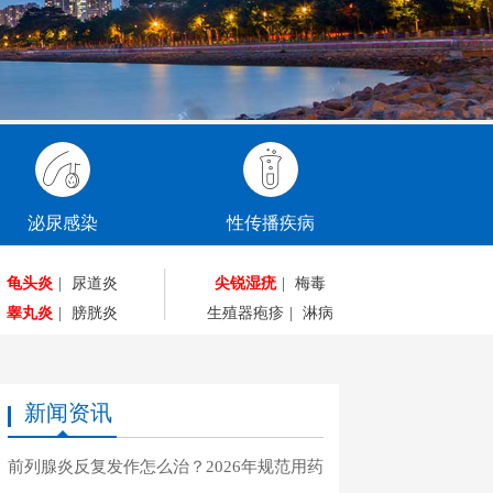
泌尿感染
性传播疾病
龟头炎
|
尿道炎
尖锐湿疣
|
梅毒
睾丸炎
|
膀胱炎
生殖器疱疹
|
淋病
新闻资讯
前列腺炎反复发作怎么治？2026年规范用药