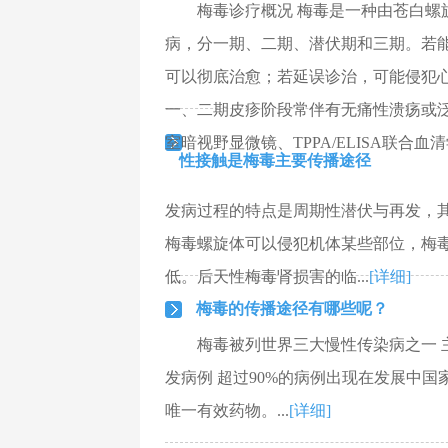
梅毒诊疗概况 梅毒是一种由苍白螺旋体（
病，分一期、二期、潜伏期和三期。若
可以彻底治愈；若延误诊治，可能侵犯
一、二期皮疹阶段常伴有无痛性溃疡或
室暗视野显微镜、TPPA/ELISA联合血清学
性接触是梅毒主要传播途径
发病过程的特点是周期性潜伏与再发，
梅毒螺旋体可以侵犯机体某些部位，梅
低。后天性梅毒肾损害的临...
[详细]
梅毒的传播途径有哪些呢？
梅毒被列世界三大慢性传染病之一 主
发病例 超过90%的病例出现在发展中国
唯一有效药物。...
[详细]