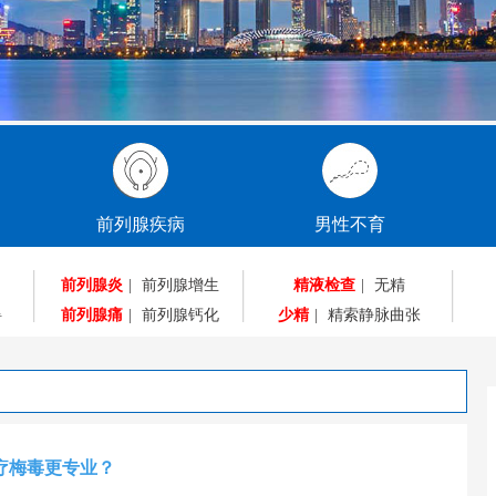
前列腺疾病
男性不育
前列腺炎
|
前列腺增生
精液检查
|
无精
碍
前列腺痛
|
前列腺钙化
少精
|
精索静脉曲张
疗梅毒更专业？