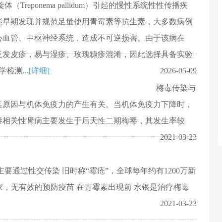
Treponema pallidum）引起的慢性系统性性传播疾
能早期发现并规范足量使用青霉素等抗生素，大多数病例
心血管、中枢神经系统，造成不可逆损害。由于该病在
泛发皮疹，易与湿疹、玫瑰糠疹混淆，因此选择具备实验
检测...
[详细]
2026-05-09
梅毒传染与
其原因与机体免疫力的产生有关。当机体免疫力下降时，
毒相关性肾病主要发生于后天性二期梅毒，其发生率较
2021-03-23
要通过性交传染 旧时称“霉疮”，全球每年约有1200万新
家，无有效的预防疫苗 在青霉素出现前 水银是治疗梅毒
2021-03-23