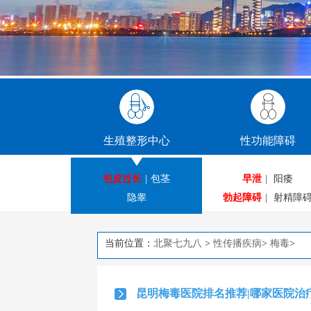
生殖整形中心
性功能障碍
包皮过长
|
包茎
早泄
|
阳痿
隐睾
勃起障碍
|
射精障
当前位置：
北聚七九八
>
性传播疾病
>
梅毒
>
昆明梅毒医院排名推荐|哪家医院治